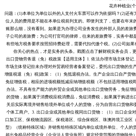
花卉种植业(
问题：(1)本单位为单位以外的人支付火车票可以作为依据吗？(2)还有为
位人员的费用是不能在本单位税前列支的。即便列支了，也要在年末的时
账那么细，没有看到。如果是为办理公司业务发生的外部人员的差旅费
子公司的差旅费；为公司打官司的律师，往来的差旅费等，实务中都是作
有些地方税务要求按照招待费处理，需要代扣代缴个税。(2)公司如果
你关心的热点，才是实务的头条。戳图点击了解财税实务会员
出口货物劳务退（免）税政策【适用主体】1. 依法办理市场主体登记、对
市场主体登记但未办理对外贸易经营者备案登记，委托出口货物的生产企业
增值税退（免）税]政策：（1）免抵退税办法。生产企业出口自产货
免征增值税，相应的进项税额抵减应纳增值税额（不包括适用增值税即征即
办法。不具有生产能力的外贸企业或其他单位出口货物劳务，免征增
的货物，如果属于消费税应税消费品，免征消费税，如果属于购进出
关后实际离境并销售给境外单位或个人的货物，分为自营出口货物和委托
个体工商户。3. 出口企业或其他单位视同出口货物：（1）出口企
口加工区、保税物流园区、保税港区、综合保税区、珠澳跨境工
型）（统称特殊区域）并销售给特殊区域内单位或境外单位、个人的货物
超出免税品经营企业《企业法人营业执照》规定经营范围的货物除外）