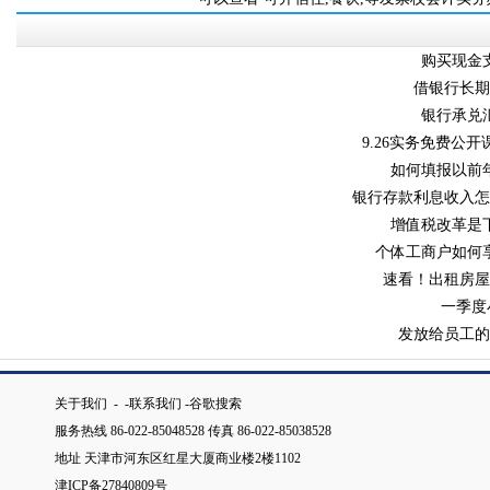
购买现金支
借银行长期
银行承兑汇
9.26实务免费公开
如何填报以前
银行存款利息收入怎么
增值税改革是
个体工商户如何享
速看！出租房屋
一季度
发放给员工
关于我们
-
-
联系我们 -
谷歌搜索
服务热线 86-022-85048528 传真 86-022-85038528
地址 天津市河东区红星大厦商业楼2楼1102
津ICP备27840809号