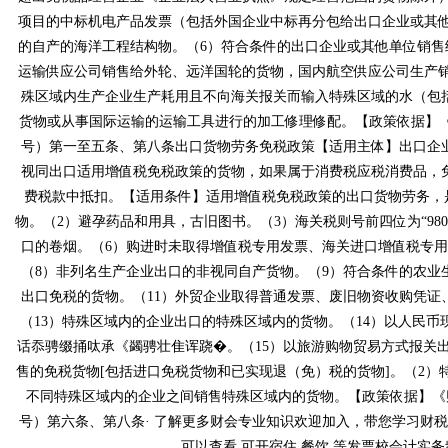
项目的中标机电产品发票（包括外国企业中标再分包给出口企业或其他单
的自产的海洋工程结构物。（6）符合条件的出口企业或其他单位销售
运输供应公司销售给外轮、远洋国轮的货物，国内航空供应公司生
殊区域内生产企业生产耗用且不向海关报关而输入特殊区域的水（包括蒸汽）
货物或从事国际运输的运输工具进行的加工修理修配。【政策依据】
号）第一至五条、第八条出口货物劳务免税政策【适用主体】出口企业
视同出口适用增值税免税政策的货物，如果属于消费税应税消费品
费税款中抵扣。【适用条件】适用增值税免税政策的出口货物劳务
物。（2）避孕药品和用具，古旧图书。（3）海关税则号前四位为“98
口的卷烟。（6）购进时未取得增值税专用发票、海关进口增值税专用
（8）非列名生产企业出口的非视同自产货物。（9）符合条件的农业生
出口免税的货物。（11）外贸企业取得普通发票、废旧物资收购凭证
（13）特殊区域内的企业出口的特殊区域内的货物。（14）以人民
话忝骋缀捅呔承《蠲骋壮隹诨跷�。（15）以旅游购物贸易方式报关出口
售的免税货物[包括进口免税货物和已实现退（免）税的货物]。（2）
不同特殊区域内的企业之间销售特殊区域内的货物。【政策依据】
号）第六条、第八条· 了解更多财会专业知识欢迎加入，带您学习财税知识
可以查看 可开宿住,餐饮,等发票校会计实务频道