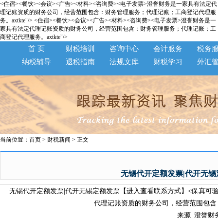
<住宿><餐饮><会议><广告><材料><咨询费><电子发票>澄誉财务是一家具有法定代
理记账资质的财务公司，经营范围包含：财务管理服务；代理记账；工商登记代理服
务。axtkte"/>
<住宿><餐饮><会议><广告><材料><咨询费><电子发票>澄誉财务是一
家具有法定代理记账资质的财务公司，经营范围包含：财务管理服务；代理记账；工
商登记代理服务。axtkte"/>
首 页
财税培训
咨询中心
会计服务
税务
纳税辅导
退税指南
法规文库
财税学习
外汇
当前位置：
首页
>
财税新闻
> 正文
无锡代开定额发票|代开无
无锡代开定额发票|代开无锡定额发票【进入查看联系方式】<保真可验><
代理记账资质的财务公司，经营范围包含
来源_澄誉财务