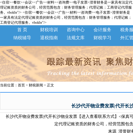
<住宿><餐饮><会议><广告><材料><咨询费><电子发票>澄誉财务是一家具有法定代
理记账资质的财务公司，经营范围包含：财务管理服务；代理记账；工商登记代理服
务。vbokbr"/>
<住宿><餐饮><会议><广告><材料><咨询费><电子发票>澄誉财务是
一家具有法定代理记账资质的财务公司，经营范围包含：财务管理服务；代理记账；
工商登记代理服务。vbokbr"/>
首 页
财税培训
咨询中心
会计服务
税务
纳税辅导
退税指南
法规文库
财税学习
外汇
当前位置：
首页
>
财税新闻
> 正文
长沙代开物业费发票|代开长
长沙代开物业费发票|代开长沙物业发票【进入查看联系方式】<保真可验>
定代理记账资质的财务公司，经营范围包含
来源_澄誉财务