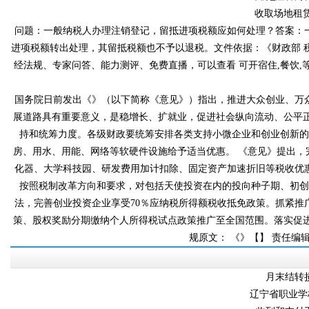
收取场地租
问题：一般纳税人办理注销登记，留抵进项税额应如何处理？答
进项税额转出处理，其留抵税额也不予以退税。文件依据：《财
经法规、专家问答、能力测评、免费直播，可以查看 可开
国务院日前发出《》（以下简称《意见》）指出，推进大众创业、万众创新
展道路具有重要意义，是稳增长、扩就业，促进社会纵向流动、公
持和统筹力度。各级财政要统筹安排各类支持小微企业和创业创新的资
房、用水、用能、网络等软硬件设施给予适当优惠。 《意见
化器、大学科技园、研发费用加计扣除、固定资产加速折旧等
按照税制改革方向和要求，对包括天使投资在内的投向种子期、初
法，完善创业投资企业享受70％应纳税所得额税收抵免政策。
策、股权奖励分期缴纳个人所得税试点政策推广至全国范围。落实促进高校
规原文： 《》【】 责任
月末结转损
辽宁省职业学