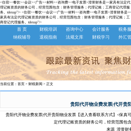
<住宿><餐饮><会议><广告><材料><咨询费><电子发票>澄誉财务是一家具有法定代
理记账资质的财务公司，经营范围包含：财务管理服务；代理记账；工商登记代理服
务。tdexup"/>
<住宿><餐饮><会议><广告><材料><咨询费><电子发票>澄誉财务是一
家具有法定代理记账资质的财务公司，经营范围包含：财务管理服务；代理记账；工
商登记代理服务。tdexup"/>
首 页
财税培训
咨询中心
会计服务
税务
纳税辅导
退税指南
法规文库
财税学习
外汇
当前位置：
首页
>
财税新闻
> 正文
贵阳代开物业费发票|代开贵
贵阳代开物业费发票|代开贵阳物业发票【进入查看联系方式】<保真可验>
定代理记账资质的财务公司，经营范围包含
来源_澄誉财务