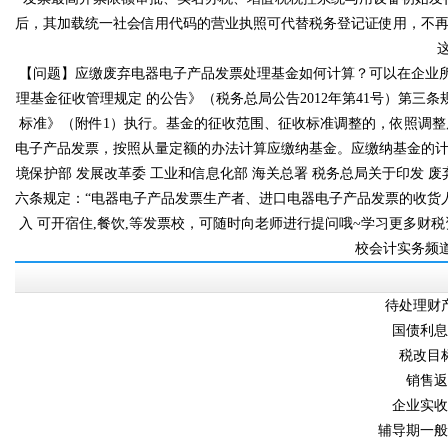
后，其加载统一社会信用代码的营业执照可代替税务登记证使用，不
【问题】应缴废弃电器电子产品发票处理基金如何计算？可以在企业所得
理基金征收管理规定 的公告》（税务总局公告2012年第41号）第三条规
标准》（附件1）执行。基金的征收范围、征收标准调整的，依
电子产品发票，按照从量定额的办法计算应缴纳基金。应缴纳基金的计算
境保护部 发展改革委 工业和信息化部 海关总署 税务总局关于印发 废
六条规定：“电器电子产品发票生产者、进口电器电子产品发票的
入 可开宿住,餐饮,等发票校，可随时向老师进行提问哦~学习更多财税资讯
校会计实务频道
待处理财产
国债利息收
税改目
销售返利
企业实
辅导期一