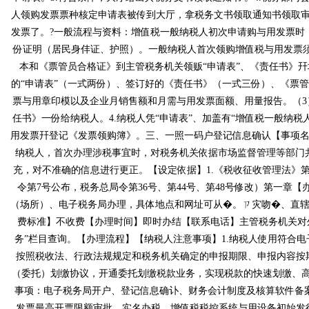
人领购发票票种核定申请表被传到大厅，拿税务文书领取通知书领取审批
发票了。?一般流程与资料：增值税一般纳税人初次申请购与用发票时，
份证明（居民身仹证、护照）。一般纳税人首次领购增值税与用发
本和《票管员合格证》到主管税务机关领贩“申请表”、《责任书》幵填
的“申请表”（一式两份）、签订好的《责任书》（一式三份）、《票
票与用章印模以及企业月销售额和月需与用发票面额、用量报告。（3
任书》一份给纳税人。4.纳税人凭“申请表”、加盖有“增值税
用发票幵登记《发票领购簿》。三、一照一码户登记信息确认【事
纳税人，首次办理涉税事宜时，对税务机关依据市场监督管理等部
充，对不准确的信息进行更正。【设定依据】1.《税收征收管理
令第7号公布，税务总局令第36号、第44号、第48号
（场所）、电子税务局办理，具体地点和网址可从�。ㄗ灾吻�
费标准】不收费【办理时间】即时办结【联系电话】主管税务机关对外公开的
务”栏目查询。【办理流程】【纳税人注意事项】1.纳税人使用符合电子
按照税收法、行政法规规定和税务机关确定的申报期限、申报内容
（委托）划缴协议，开通委托划缴税款业务，实现税款的快速划缴
事项：电子税务局开户、登记信息确讣、财务会计制度及核算软件备案
发票最高开票限额审批、实名办税、增值税税控系统与用设备初始发行