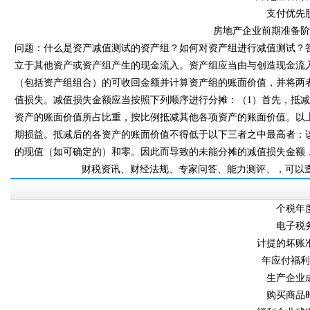
支付优先股
房地产企业前期准备阶段
问题：什么是资产减值测试的资产组？如何对资产组进行减值测试
立于其他资产或资产组产生的现金流入。资产组应当由与创造现金流
（包括资产组组合）的可收回金额并计算资产组的账面价值，并将两者
值损失。减值损失金额应当按照下列顺序进行分摊：（1）首先
资产的账面价值所占比重，按比例抵减其他各项资产的账面价值
期损益。抵减后的各资产的账面价值不得低于以下三者之中最高者
的现值（如可确定的）和零。因此而导致的未能分摊的减值损失金额
财税资讯、财经法规、专家问答、能力测评
个税年度
电子税
计提的坏账准
年应付福利
生产企业成
购买商品时