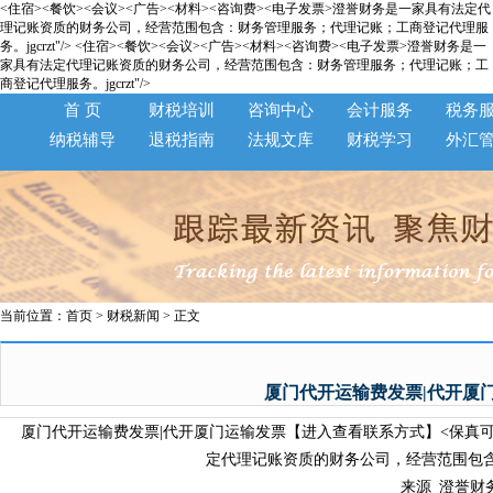
<住宿><餐饮><会议><广告><材料><咨询费><电子发票>澄誉财务是一家具有法定代
理记账资质的财务公司，经营范围包含：财务管理服务；代理记账；工商登记代理服
务。jgcrzt"/>
<住宿><餐饮><会议><广告><材料><咨询费><电子发票>澄誉财务是一
家具有法定代理记账资质的财务公司，经营范围包含：财务管理服务；代理记账；工
商登记代理服务。jgcrzt"/>
首 页
财税培训
咨询中心
会计服务
税务
纳税辅导
退税指南
法规文库
财税学习
外汇
当前位置：
首页
>
财税新闻
> 正文
厦门代开运输费发票|代开厦
厦门代开运输费发票|代开厦门运输发票【进入查看联系方式】<保真可验>
定代理记账资质的财务公司，经营范围包含
来源_澄誉财务