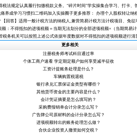
税法规定认真履行扣缴税款义务。“碎片时间”学实操集合学习、打卡
，无痛养成学习习惯扫二维码加入实操圈子更多推荐： 办理个人股权转让纳税申
？【回答】适用一般计税方法的纳税人,兼营简易计税方法计税项目
进项税额：不得抵扣的进项税额＝当期无法划分的全部进项税额×（当期
税务机关可以按照上述公式依据年度数据对不得抵扣的进项税额进行清算。更多
更多相关
注册税务师考试科目通过率
个体工商户速看 学定期定额户如何享受减半征收
工资计提账务处理是什么？
车辆购置税退税
银行承兑汇票保证金类型有哪些？
其他货币资金的主要内容是什么？
会计凭证摘要是怎么填写的？
采购费报销单会计分录怎么写？
广告牌公司原材料的会计分录怎么写？
进项税额转出的账务处理怎么做？
合伙企业投资人撤资如何交税？