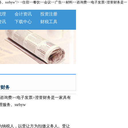
srbyw"/>
<住宿><餐饮><会议><广告><材料><咨询费><电子发票>澄誉财务是一
代理
会计资讯
投资注册
资讯
下载中心
财税工具
誉财务
<咨询费><电子发票>澄誉财务是一家具有
。ssrbyw
税人，以受让方为扣缴义务人。受让