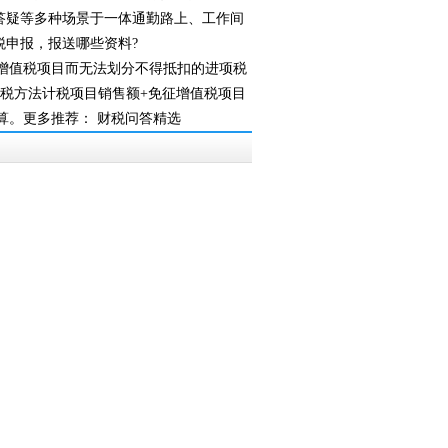
、答疑等多种场景于一体通勤路上、工作间
报，报送哪些资料?
、免征增值税项目而无法划分不得抵扣的进项税
简易计税方法计税项目销售额+免征增值税项目
推荐： 财税问答精选