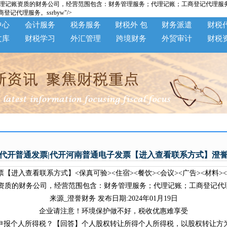
的财务公司，经营范围包含：财务管理服务；代理记账；工商登记代理服务。s
代理服务。ssrbyw"/>
中心
会计服务
税务服务
财税外 包
财务派遣
财税
文库
财税学习
外汇管理
跨境财务
外贸审计
财税
代开普通发票|代开河南普通电子发票【进入查看联系方式】澄
【进入查看联系方式】<保真可验><住宿><餐饮><会议><广告><材料>
的财务公司，经营范围包含：财务管理服务；代理记账；工商登记代理服务
来源_澄誉财务 发布日期:2024年01月19日
企业请注意！环境保护做不好，税收优惠难享受
报个人所得税？【回答】个人股权转让所得个人所得税，以股权转让方为纳