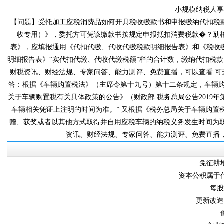
小规模纳税人
【问题】受托加工应税消费品如何开具税收缴款书和申报缴纳代扣税款
收专用）》，委托方可凭该缴款书按规定申报抵扣消费税款�
表》，应填报通用《代扣代缴、代收代缴税款明细报告表》和《税
明细报告表》“实代扣代缴、代收代缴税额”栏的合计数，缴纳代扣税款
财税资讯、财经法规、专家问答、能力测评、免费直播
答：根据《车辆购置税法》（主席令第十九号）第十二条规定，车
关于车辆购置税有关具体政策的公告》（财政部 税务总局公告2019年第71
车辆相关凭证上注明的时间为准。” 又根据《税务总局关于车辆购置税
赠、获奖或者以其他方式取得并自用应税车辆的纳税义务发生时间为取得之
资讯、财经法规、专家问答、能力测评
免征耕
资本公积属于什
每
更新改