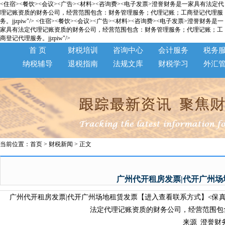
<住宿><餐饮><会议><广告><材料><咨询费><电子发票>澄誉财务是一家具有法定代
理记账资质的财务公司，经营范围包含：财务管理服务；代理记账；工商登记代理服
务。jjzpiw"/>
<住宿><餐饮><会议><广告><材料><咨询费><电子发票>澄誉财务是一
家具有法定代理记账资质的财务公司，经营范围包含：财务管理服务；代理记账；工
商登记代理服务。jjzpiw"/>
首 页
财税培训
咨询中心
会计服务
税务
纳税辅导
退税指南
法规文库
财税学习
外汇
当前位置：
首页
>
财税新闻
> 正文
广州代开租房发票|代开广州
广州代开租房发票|代开广州场地租赁发票【进入查看联系方式】<保真可验
法定代理记账资质的财务公司，经营范围包含
来源_澄誉财务