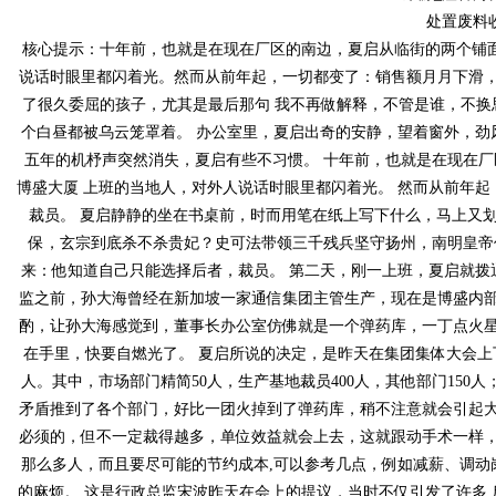
处置废料收
核心提示：十年前，也就是在现在厂区的南边，夏启从临街的两个铺面
说话时眼里都闪着光。然而从前年起，一切都变了：销售额月月下滑
了很久委屈的孩子，尤其是最后那句 我不再做解释，不管是谁，不换思
个白昼都被乌云笼罩着。 办公室里，夏启出奇的安静，望着窗外
五年的机杼声突然消失，夏启有些不习惯。 十年前，也就是在现在
博盛大厦 上班的当地人，对外人说话时眼里都闪着光。 然而从前年起
裁员。 夏启静静的坐在书桌前，时而用笔在纸上写下什么，马上又划掉
保，玄宗到底杀不杀贵妃？史可法带领三千残兵坚守扬州，南
来：他知道自己只能选择后者，裁员。 第二天，刚一上班，夏
监之前，孙大海曾经在新加坡一家通信集团主管生产，现在是博盛内部最
酌，让孙大海感觉到，董事长办公室仿佛就是一个弹药库，一丁点火星
在手里，快要自燃光了。 夏启所说的决定，是昨天在集团集体大会上下的
人。其中，市场部门精简50人，生产基地裁员400人，其他部门
矛盾推到了各个部门，好比一团火掉到了弹药库，稍不注意就会引起大
必须的，但不一定裁得越多，单位效益就会上去，这就跟动手术一样，必
那么多人，而且要尽可能的节约成本,可以参考几点，例如减薪、调
的麻烦。 这是行政总监宋波昨天在会上的提议，当时不仅引发了许多 反