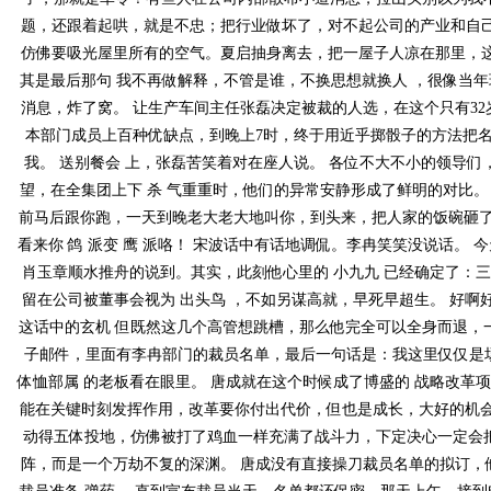
题，还跟着起哄，就是不忠；把行业做坏了，对不起公司的产业和自
仿佛要吸光屋里所有的空气。夏启抽身离去，把一屋子人凉在那里，
其是最后那句 我不再做解释，不管是谁，不换思想就换人 ，很像
消息，炸了窝。 让生产车间主任张磊决定被裁的人选，在这个只有
本部门成员上百种优缺点，到晚上7时，终于用近乎掷骰子的方法把名单报
我。 送别餐会 上，张磊苦笑着对在座人说。 各位不大不小的领导
望，在全集团上下 杀 气重重时，他们的异常安静形成了鲜明的对比。 实在
前马后跟你跑，一天到晚老大老大地叫你，到头来，把人家的饭碗砸了。
看来你 鸽 派变 鹰 派咯！ 宋波话中有话地调侃。李冉笑笑没说话。
肖玉章顺水推舟的说到。其实，此刻他心里的 小九九 已经确定了：三十
留在公司被董事会视为 出头鸟 ，不如另谋高就，早死早超生。 好啊
这话中的玄机 但既然这几个高管想跳槽，那么他完全可以全身而退，一
子邮件，里面有李冉部门的裁员名单，最后一句话是：我这里仅仅是场
体恤部属 的老板看在眼里。 唐成就在这个时候成了博盛的 战略改革项
能在关键时刻发挥作用，改革要你付出代价，但也是成长，大好的机会�
动得五体投地，仿佛被打了鸡血一样充满了战斗力，下定决心一定会
阵，而是一个万劫不复的深渊。 唐成没有直接操刀裁员名单的拟订