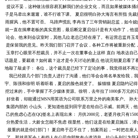
提议不妥，这种做法很容易瓦解我们的企业文化，而且如果被媒体捅出去
子是马牵出来遛遛，谁不行谁下课。 夏启很明白孙大海言有所指 先裁
雨腥风，他不置可否。 马蹄声慌乱 李冉当了三年营销副总监，如
就一直在揣摩老板的真实意图，最后断定夏启估计是有大动作了，他提
论会。他来到会议室时，其他几位老总已经在座了。有运营总监肖
是保留我的意见。昨天我们部门召开了会议，各种工作将被重新分配
玉章打心眼里不想裁员，并不止一次在董事会上这样 直白 地表达自己的见
话题是，要裁谁？如何裁？这才是今天讨论的重点 他说完朝夏启
地敲了敲桌子： 各位，这个裁员是已经下了定论的事，我觉得就不再过多讨
我已经跟几个部门负责人进行了沟通，他们等会会将名单发给我，我会
宇、陈强和徐明 听着听着，夏启的脸色就变了。 躲猫猫 夏启
挖过来的，手中掌握了不少媒体资源。徐明，去年拉了1000多万元的
好坐着，却能通过MSN用英语为公司联系万里之外的南美客户。 孙大海
集团内部的 小山头 ，更知道他提到田宇是在给自己示威。前两天
己的焦虑心态在QQ签名上表现出来： 月供2000元，老婆月收只有1500
分热爱生活，大龄女怎能不焦虑 很显然，他们这是在给夏启施压，潜台词
最重的就是你们部门！ 夏启终于忍不住了，拍案而起，一时把在座人
了，那就是军令！有些人在公司内部散布小道消息，拉山头别以为我不