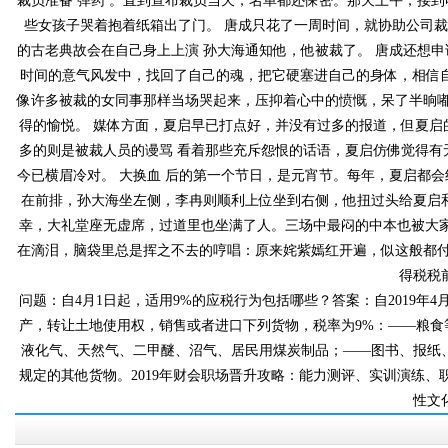
裁员准备 弹药 。直到宣布裁员当天，名单都还保密。那天上午
些女孩子哭着抱着纸箱出了门。 唐成只花了一周时间，就协助公司裁掉了
的古老典故会在自己身上上演 孙大海通知他，他被裁了。 唐成还想申诉
时间的意气风发中，找回了自己的魂，把它硬塞进自己的身体，相信自
像许多被裁的女同事那样当场哭起来，压抑着心中的愤慨，呆了半晌嘟
得的愉悦。 媒体方面，夏启早已打点好，并没有过多的报道，但夏
多的则是被裁人员的谩骂 看着那些充斥怨恨的话语，夏启仿佛觉得有无数只
今已横眉冷对。 大换血 后的第一个节日，是元宵节。每年，夏
在前排，孙大海坐左侧，李冉则顺利上位坐到右侧，他扭过头给夏
幸，大礼堂座无虚席，过道里也坐满了人。三场中最闷的中本也被大
在滴泪，脑袋里总是挥之不去的哼唱：原来姹紫嫣红开遍，似这般都付与断
得税税
问题：自4月1日起，适用9%的应税行为包括哪些？答案：自2019年4月1日
产，转让土地使用权，销售或者进口下列货物，税率为9%：——粮食等农产品发票
液化气、天然气、二甲醚、沼气、居民用煤炭制品；——图书、报纸
规定的其他货物。2019年财会职场晋升攻略：能力测评、实训演练
性文化