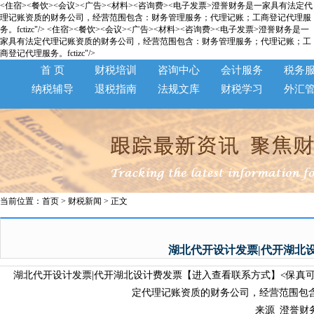
<住宿><餐饮><会议><广告><材料><咨询费><电子发票>澄誉财务是一家具有法定代
理记账资质的财务公司，经营范围包含：财务管理服务；代理记账；工商登记代理服
务。fctizc"/>
<住宿><餐饮><会议><广告><材料><咨询费><电子发票>澄誉财务是一
家具有法定代理记账资质的财务公司，经营范围包含：财务管理服务；代理记账；工
商登记代理服务。fctizc"/>
首 页
财税培训
咨询中心
会计服务
税务
纳税辅导
退税指南
法规文库
财税学习
外汇
当前位置：
首页
>
财税新闻
> 正文
湖北代开设计发票|代开湖北
湖北代开设计发票|代开湖北设计费发票【进入查看联系方式】<保真可验>
定代理记账资质的财务公司，经营范围包含
来源_澄誉财务