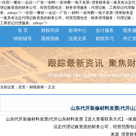
<住宿><餐饮><会议><广告><材料><咨询费><电子发票>澄誉财务是一家具有法定代
理记账资质的财务公司，经营范围包含：财务管理服务；代理记账；工商登记代理服
务。zzhrqw"/>
<住宿><餐饮><会议><广告><材料><咨询费><电子发票>澄誉财务是
一家具有法定代理记账资质的财务公司，经营范围包含：财务管理服务；代理记账；
工商登记代理服务。zzhrqw"/>
首 页
财税培训
咨询中心
会计服务
税务
纳税辅导
退税指南
法规文库
财税学习
外汇
当前位置：
首页
>
财税新闻
> 正文
山东代开装修材料发票|代开
山东代开装修材料发票|代开山东材料发票【进入查看联系方式】<保真可验
法定代理记账资质的财务公司，经营范围包含
来源_澄誉财务