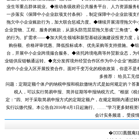
业生等重点群体就业。◆推动各级政府公共服务平台、人力资源
一步落实《保障中小企业款项支付条例》，制定保障中小企业款项支付投诉
拖欠中小企业账款行为，加大联合惩戒力度。◆继续开展清理拖欠中小企业
企业货物、工程、服务的账款，从源头防范层层拖欠形成“三
的行为。扩需求——◆加大民生领域和新型基础设施建设投资力度
购份额、价格评审优惠、降低投标成本、优先采购等支
台，开展中小企业跨境撮合服务。◆依托跨境电商等外贸新业态，为
业链供应链畅通运转。◆充分发挥境外经贸合作区作为中小企业“抱团出海
的中小企业入区开展投资合作。面对千变万化的税收政策，你是不是有很
多推荐： 给员工无
问题：定期定额个体户的纳税申报和税款缴纳方式是如何规定的
税人，可以实行简易申报、简并征期等申报纳税方式。”
定：“四、对于采取简易申报方式的定期定额户，在规定期限内
实行以缴代报。本公告自2016年4月1日起施行。……”学习更多财税资讯、
会计实务频道， 受疫
�：凰髋庵