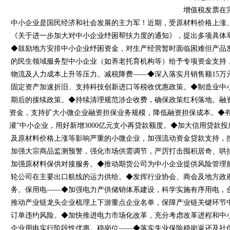
增值税发票在
中小企业是国民经济和社会发展的主力军！近期，受原材料价格上涨
《关于进一步加大对中小企业纾困帮扶力度的通知》，提出多项具体举
◆鼓励地方安排中小企业纾困资金，对生产经营暂时面临困难但产品发票有市场
的民生领域服务型中小企业（如养老托育机构等）给予专项资金支持，减轻房屋租
物流及人力成本上升等压力。减税降费——◆深入落实月销售额15万元以下的小
固定资产加速折旧、支持科技创新进口等税收优惠政策。◆制造
期后的接续政策。◆持续清理规范涉企收费，确保政策红利落地
资金，支持扩大小微企业融资担保业务规模，降低融资担保成本
灌”中小企业，用好新增3000亿元支小再贷款额度。◆加大信用贷款投
及原材料价格上涨等影响严重的小微企业，加强流动资金贷款支持
加强大宗商品监测预警，强化市场供需调节，严厉打击囤积居奇、
加强原材料保供对接服务。◆推动期货公司为中小企业提供风险管理服
轮公司在主要出口航线的运力供给。◆发挥行业协会、商会及地方
务。保用电——◆加强电力产供储销体系建设，科学实施有序用电
推动产业链龙头企业梳理上下游重点企业名单，保障产业链关键环节中小
订单违约风险。◆加快推进电力市场化改革，充分考虑改革进程和中
企业用电实行阶段性优惠。稳岗位——◆落实失业保险稳岗返还及社保补贴