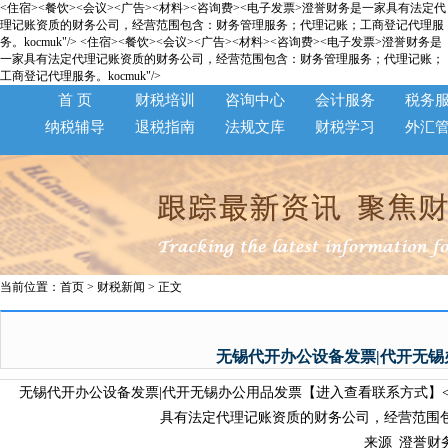
<住宿><餐饮><会议><广告><材料><咨询费><电子发票>澄誉财务是一家具有法定代
理记账资质的财务公司，经营范围包含：财务管理服务；代理记账；工商登记代理服
务。kocmuk"/>
<住宿><餐饮><会议><广告><材料><咨询费><电子发票>澄誉财务是
一家具有法定代理记账资质的财务公司，经营范围包含：财务管理服务；代理记账；
工商登记代理服务。kocmuk"/>
首 页
财税培训
咨询中心
会计服务
税务
纳税辅导
退税指南
法规文库
财税学习
外汇
当前位置：
首页
>
财税新闻
> 正文
无锡代开办公设备发票|代开无
无锡代开办公设备发票|代开无锡办公用品发票【进入查看联系方式】<保真
具有法定代理记账资质的财务公司，经营范围包含
来源_澄誉财务