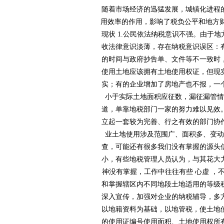
随着市场经济的迅猛发展，城镇化进程
用效率的作用，影响了税负公平和地方财政
现状 1.公民依法纳税意识不强。由于地方税
收法律意识淡薄，存在纳税意识误区
的时间与政府抄告单、文件等不一致时
使用土地应该拥有土地使用权证，但现实
实；有的企业增加了房地产也不报，一
小于实际土地面积应征数，漏征漏管情况仍
道，单靠地税部门一家的努力难以见效
立起一套较为完善、行之有效的部门协作
业土地使用涉及范围广、面积多、
查，可能还有很多我们没有掌握的源头信
小，有些地税管理人员认为，与
神没有掌握，工作中往往有些 心虚 
和掌握辖区内不同地段土地适用的等级税额标准
深入宣传，加强对企业的纳税辅导
以地籍资料为基础，以地管税
的使用证编号使用面积、土地使用权所