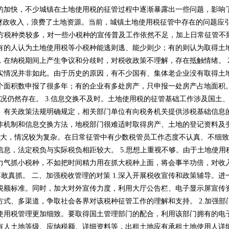
的加快，不少城镇在土地使用税的征管过程中逐渐暴露出一些问题，影响
收入，浪费了土地资源。当前，城镇土地使用税征管中存在的问题应引起
种类较多，对一些小税种的宣传普及工作依然不足，加上日常征管不到位
：有的人认为土地使用税等小税种能逃则逃、能少则少；有的则认为取
，在纳税期间上产生争议和分歧时，对税收政策不理解，存在抵触情绪。 
情况并非如此。由于历史的原因，有不少国有、集体老企业没有取得
个面积数申报了很多年；有的企业有多处房产，只申报一处房产占地面积
然存在。 3.信息交换不及时。土地使用税的征管基础工作涉及国土、建设
。有关政策法规明确规定，相关部门单位有向税务机关提供涉税基础信息的责任和
机制和信息交换方法，地税部门很难适时取得房产、土地的登记资料及变动
变动大，情况较为复杂。在日常征管中有少数税管员工作态度不认真、不细致
息，法定税负与实际税负相距较大。 5.思想上重视不够。由于土地使
其花大力气抓小税种，不如把时间精力用在抓大税种上面，将会事半功倍
，不敢真抓。 二、加强税收管理的对策 1.深入开展税收宣传和政策辅导
。同时，加大对外宣传力度，利用大厅公告栏、电子
，多方式、多渠道，争取社会各界对该税种征管工作的理解和支持。 2
，使土地使用税管理更加细致。要取得国土管理部门的配合，利用该部门拥有的
有人土地等级、应纳税额、详细资料等，出租土地应有承租土