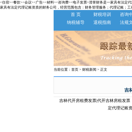
<住宿><餐饮><会议><广告><材料><咨询费><电子发票>澄誉财务是一家具有法定代理记账资质
家具有法定代理记账资质的财务公司，经营范围包含：财务管理服务；代理记账；工商登记代
首 页
财税培训
咨询
纳税辅导
退税指南
法规
当前位置：
首页
>
财税新闻
> 正文
吉
吉林代开房租费发票|代开吉林房租发票【
定代理记账资质的