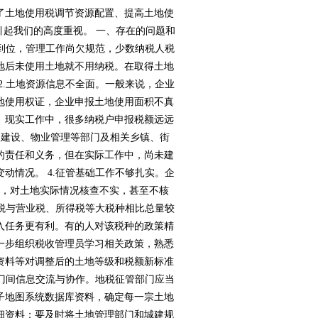
了土地使用税调节资源配置、提高土地使
我们的高度重视。 一、存在的问题和
，管理工作尚欠规范，少数纳税人税
得土地后未使用土地就不用纳税。在取得土地
2.土地资源信息不全面。一般来说，企业
土地使用权证，企业申报土地使用面积不真
。现实工作中，很多纳税户申报税额远远
、物业管理等部门及相关乡镇、街
义务，但在实际工作中，尚未建
情况。 4.征管基础工作不够扎实。企
，对土地实际情况核查不实，甚至不核
用税与营业税、所得税等大税种相比总量较
，对收入任务更有利。有的人对该税种的政策精
。进一步组织税收管理员学习相关政策，熟悉
显示屏宣传资料等对调整后的土地等级和税额新标准
.加强部门间信息交流与协作。地税征管部门应当
电子地图系统数据库资料，确定每一宗土地
地使用人详细资料；要及时将土地管理部门和城建规