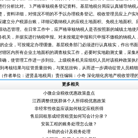
进行分析比对。 3.严格审核税务登记资料。基层地税分局应认真辅导纳税
清楚，资料详细，对情况不明的不予以办理税务登记。税收管理员应上户实地
员应建立分户税源台账，详细记载纳税人的应税土地面积、免税土地面积
源动态管理。在日常工作中，应严格审核纳税人是否按照新的城镇土地使
机关，并据实进行纳税申报。对未按规定申报和只申报不缴税的纳税人
，可按规定办理缓缴。基层税务部门必须进行认真核实，作出书面报告
加强对辖区内所有企业土地面积的调查核实工作，必要时实地勘测丈量，采
准确，使管理工作进一步到位。上级税务机关应组织人员对该税种政策执
到考核结果与征管质量挂钩，与奖惩挂钩，从而进一步调动征管人员精
。（作者单位：进贤县地税局）责任编辑：小奇 深化细化房地产税收管理
更多相关
小微企业税收优惠政策盘点
江西调整优抚群体个人所得税优惠政策
非经常性收益应该如何核定应税所得
售后回租形成经营租赁如何写会计分录？
安装工程的账务处理怎么做？
补助的会计及税务处理