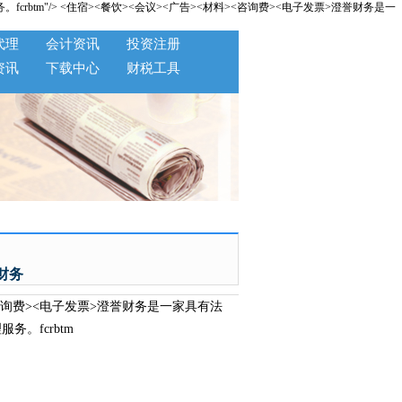
crbtm"/>
<住宿><餐饮><会议><广告><材料><咨询费><电子发票>澄誉财务是一
代理
会计资讯
投资注册
资讯
下载中心
财税工具
财务
咨询费><电子发票>澄誉财务是一家具有法
。fcrbtm