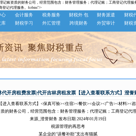
的财务公司，经营范围包含：财务管理服务；代理记账；工商登记代理服务。f
理服务。fcrbtm"/>
中心
会计服务
税务服务
财税外 包
财务派遣
财税
文库
财税学习
外汇管理
跨境财务
外贸审计
财税
林代开房租费发票|代开吉林房租发票【进入查看联系方式】澄誉
进入查看联系方式】<保真可验><住宿><餐饮><会议><广告><材料><
财务公司，经营范围包含：财务管理服务；代理记账；工商登记代理服务
来源_澄誉财务 发布日期:2024年01月19日
税源管理的再思考
某企业的“误餐补助”支出有猫腻