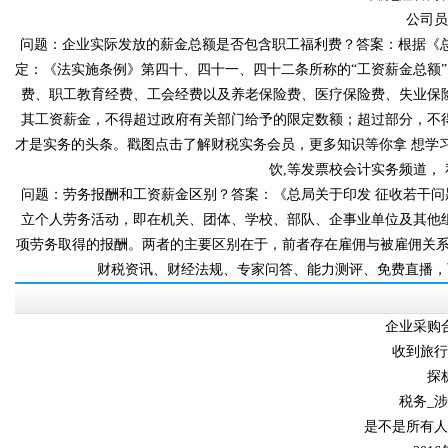
公司员
问题：企业实际发放的薪金总额是否包含职工福利费？答案
定：《法实施条例》第四十、四十一、四十二条所称的“工资薪
费、职工教育经费、工会经费以及养老保险费、医疗保险费、失业保
其工资薪金，不得超过政府有关部门给予的限定数额；超过部分，不得
才是实务的头条。戳图点击了解财税实务会员，更多知识等你拿 想学习更
饮,等发票校会计实务频道
问题：劳务报酬和工资薪金区别？答案：《总局关于印发 征收若
立个人劳务活动，即在机关、团体、学校、部队、企事业单
项劳务取得的报酬。两者的主要区别在于，前者存在雇佣与被雇佣关系
财税资讯、财经法规、专家问答、能力测评、免费直
企业采购合
收到旅行
探
税务_
是不是所有人