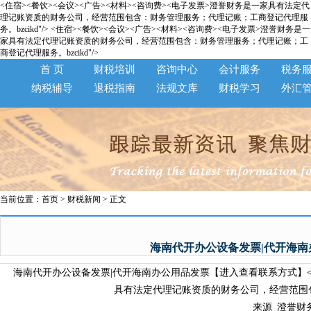
<住宿><餐饮><会议><广告><材料><咨询费><电子发票>澄誉财务是一家具有法定代
理记账资质的财务公司，经营范围包含：财务管理服务；代理记账；工商登记代理服
务。bzcikd"/>
<住宿><餐饮><会议><广告><材料><咨询费><电子发票>澄誉财务是一
家具有法定代理记账资质的财务公司，经营范围包含：财务管理服务；代理记账；工
商登记代理服务。bzcikd"/>
首 页
财税培训
咨询中心
会计服务
税务
纳税辅导
退税指南
法规文库
财税学习
外汇
当前位置：
首页
>
财税新闻
> 正文
海南代开办公设备发票|代开海
海南代开办公设备发票|代开海南办公用品发票【进入查看联系方式】<保真
具有法定代理记账资质的财务公司，经营范围包含
来源_澄誉财务