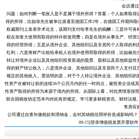
会议通
问题：如何判断一笔收入是不是属于境外所得？答案：个人如果取得以下类
得的所得，比如张先生被单位派遣至德国工作2年，在德国工作
权威期刊上发表学术论文，该期刊支付给李先生的稿酬；三是许可各种
权在加拿大使用而取得的特许权使用费；四是在境外从事生产、经营活
得的经营所得；五是从境外企业、其他组织以及非居民个人取得的利息、股
红利；六是将财产出租给承租人在境外使用而取得的所得，比如杨先
转让对境外企业以及其他组织投资形成的股票、股权以及其他权益
得的财产转让收入；八是境外企业、其他组织以及非居民个人支付且负
规定的其他收入。需说明的是，对于个人转让境外企业、其他
性资产在被转让前的连续36个公历月内的任一时间点，被投资企业或
性资产取得的所得为来源于境内的所得。从国际上看，对此类情形按照
联合国税收协定范本均对此有所规定。学习更多财税资讯、财经法规、专
售房应如
公司通过自查补缴税款和滞纳金，会对其纳税信用评价造成影响吗？ [2020
09-15]登录增值税发票开票软件（税