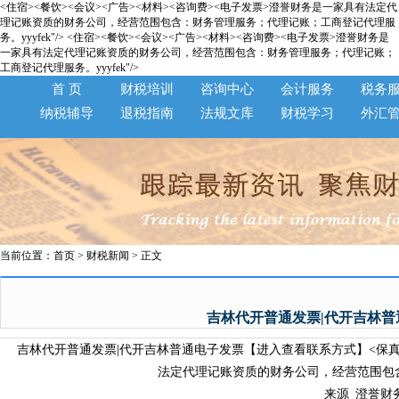
<住宿><餐饮><会议><广告><材料><咨询费><电子发票>澄誉财务是一家具有法定代
理记账资质的财务公司，经营范围包含：财务管理服务；代理记账；工商登记代理服
务。yyyfek"/>
<住宿><餐饮><会议><广告><材料><咨询费><电子发票>澄誉财务是
一家具有法定代理记账资质的财务公司，经营范围包含：财务管理服务；代理记账；
工商登记代理服务。yyyfek"/>
首 页
财税培训
咨询中心
会计服务
税务
纳税辅导
退税指南
法规文库
财税学习
外汇
当前位置：
首页
>
财税新闻
> 正文
吉林代开普通发票|代开吉林
吉林代开普通发票|代开吉林普通电子发票【进入查看联系方式】<保真可验
法定代理记账资质的财务公司，经营范围包含
来源_澄誉财务