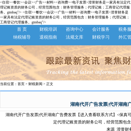
<住宿><餐饮><会议><广告><材料><咨询费><电子发票>澄誉财务是一家具有法定代
理记账资质的财务公司，经营范围包含：财务管理服务；代理记账；工商登记代理服
务。gtmbaq"/>
<住宿><餐饮><会议><广告><材料><咨询费><电子发票>澄誉财务是
一家具有法定代理记账资质的财务公司，经营范围包含：财务管理服务；代理记账；
工商登记代理服务。gtmbaq"/>
首 页
财税培训
咨询中心
会计服务
税务
纳税辅导
退税指南
法规文库
财税学习
外汇
当前位置：
首页
>
财税新闻
> 正文
湖南代开广告发票|代开湖南
湖南代开广告发票|代开湖南广告费发票【进入查看联系方式】<保真可验>
定代理记账资质的财务公司，经营范围包含
来源_澄誉财务